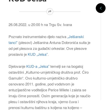
26.08.2022. u 20:00 h na Trgu Sv. Ivana
Poznato instrumentalno djelo naziva
„
Jelšanski
tanci
”
(plesovi) Jelšanina Antuna Dobronića suita je
od pet plesova za gudački orkestar. Ove plesove
proslavio je
KUD „Jelsa”
.
Djelovanje
KUD-a „Jelsa”
temelji se na bogatoj
ostavštini „Kulturno-umjetničkog društva prof. Ćiro
Gamulin“. Ovo kulturno-umjetničko društvo
osnovano 2011. godine, pod vodstvom je
entuzijastične voditeljice Perice Milete i zaista se
imaju čime ponositi. Osim generacija koje je naučio
plesu i ostavštini njihova kraja, vjerno čuva i
prenosi kulturnu baštinu s koljena na koljeno –