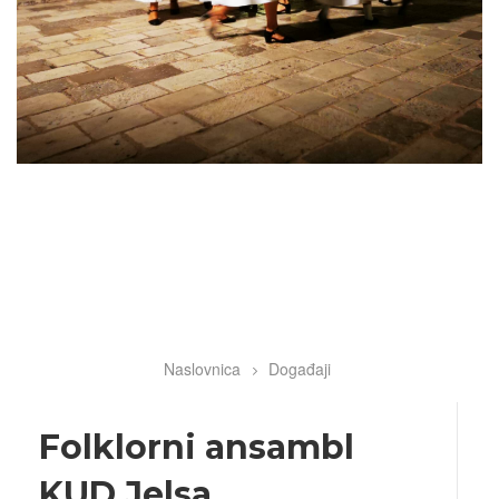
Naslovnica
Događaji
Breadcrumb
Folklorni ansambl
KUD Jelsa