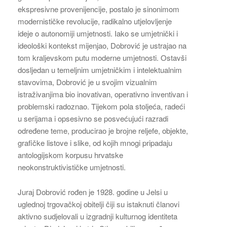
ekspresivne provenijencije, postalo je sinonimom
modernističke revolucije, radikalno utjelovljenje
ideje o autonomiji umjetnosti. Iako se umjetnički i
ideološki kontekst mijenjao, Dobrović je ustrajao na
tom kraljevskom putu moderne umjetnosti. Ostavši
dosljedan u temeljnim umjetničkim i intelektualnim
stavovima, Dobrović je u svojim vizualnim
istraživanjima bio inovativan, operativno inventivan i
problemski radoznao. Tijekom pola stoljeća, radeći
u serijama i opsesivno se posvećujući razradi
određene teme, producirao je brojne reljefe, objekte,
grafičke listove i slike, od kojih mnogi pripadaju
antologijskom korpusu hrvatske
neokonstruktivističke umjetnosti.
Juraj Dobrović rođen je 1928. godine u Jelsi u
uglednoj trgovačkoj obitelji čiji su istaknuti članovi
aktivno sudjelovali u izgradnji kulturnog identiteta