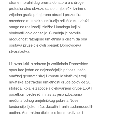
strane moralni dug prema donatoru a s druge
profesionalnu obvezu da se umjetnički iznimno
vrijedna građa primjereno obradi i prezentira,
navedene muzejske institucije odlučile su udružiti
snage na realizaciji izložbe i kataloga koji bi
obuhvatili obje donacije. Suradnja je otvorila
mogućnost razmjene umjetnina s ciljem da oba
postava pruže cjeloviti presjek Dobrovićeva
stvaralaštva.
Likovna kritika odavno je verificirala Dobrovićev
opus kao jedan od najznačajnijih prinosa inače
snažnoj geometrijskoj i konstruktivističkoj struji
hrvatske apstraktne umjetnosti druge polovice 20.
stoljeća, koja je započela djelovanjem grupe EXAT
početkom pedesetih i nastavljena izložbama
međunarodnog umjetničkog pokreta Nove
tendencije tijekom šezdesetih i ranih sedamdesetih
godina. Apstraktno djelo, bilo konstruktivne ili