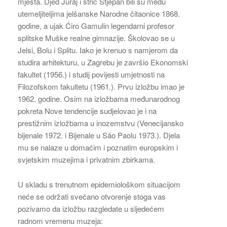
mjesta. Djed Juraj i stric Stjepan bili su među
utemeljiteljima jelšanske Narodne čitaonice 1868.
godine, a ujak Ćiro Gamulin legendarni profesor
splitske Muške realne gimnazije. Školovao se u
Jelsi, Bolu i Splitu. Iako je krenuo s namjerom da
studira arhitekturu, u Zagrebu je završio Ekonomski
fakultet (1956.) i studij povijesti umjetnosti na
Filozofskom fakultetu (1961.). Prvu izložbu imao je
1962. godine. Osim na izložbama međunarodnog
pokreta Nove tendencije sudjelovao je i na
prestižnim izložbama u inozemstvu (Venecijansko
bijenale 1972. i Bijenale u São Paolu 1973.). Djela
mu se nalaze u domaćim i poznatim europskim i
svjetskim muzejima i privatnim zbirkama.
U skladu s trenutnom epidemiološkom situacijom
neće se održati svečano otvorenje stoga vas
pozivamo da izložbu razgledate u sljedećem
radnom vremenu muzeja: