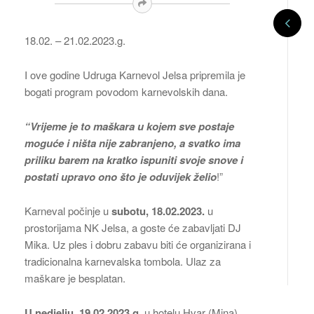
18.02. – 21.02.2023.g.
I ove godine Udruga Karnevol Jelsa pripremila je
bogati program povodom karnevolskih dana.
“Vrijeme je to maškara u kojem sve postaje
moguće i ništa nije zabranjeno, a svatko ima
priliku barem na kratko ispuniti svoje snove i
postati upravo ono što je oduvijek želio
!”
Karneval počinje u
subotu, 18.02.2023.
u
prostorijama NK Jelsa, a goste će zabavljati DJ
Mika. Uz ples i dobru zabavu biti će organizirana i
tradicionalna karnevalska tombola. Ulaz za
maškare je besplatan.
U nedjelju, 19.02.2023.g.
u hotelu Hvar (Mina)