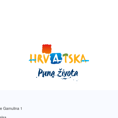
e Gamulina 1
elsa