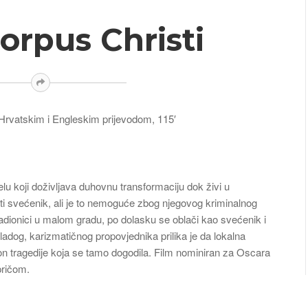
Corpus Christi
 Hrvatskim i Engleskim prijevodom, 115′
lu koji doživljava duhovnu transformaciju dok živi u
ti svećenik, ali je to nemoguće zbog njegovog kriminalnog
radionici u malom gradu, po dolasku se oblači kao svećenik i
dog, karizmatičnog propovjednika prilika je da lokalna
n tragedije koja se tamo dogodila. Film nominiran za Oscara
 pričom.