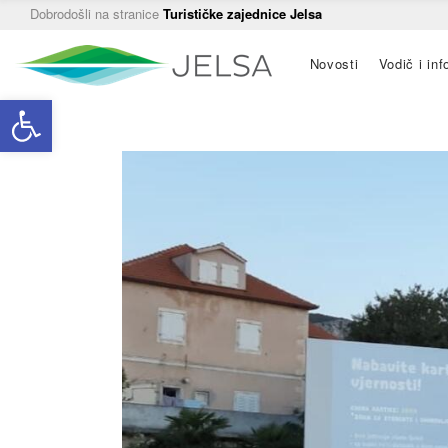
Dobrodošli na stranice
Turističke zajednice Jelsa
Main
Novosti
Vodič i inf
navigation
Open toolbar