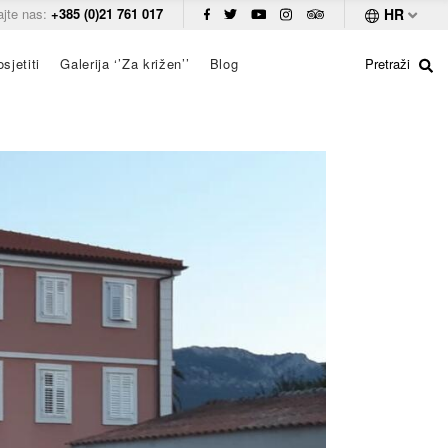
ajte nas:
+385 (0)21 761 017
HR
sjetiti
Galerija ‘’Za križen’’
Blog
Pretraži