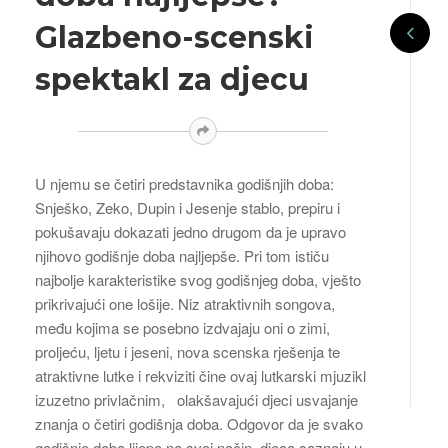
Glazbeno-scenski
spektakl za djecu
U njemu se četiri predstavnika godišnjih doba:
Snješko, Zeko, Dupin i Jesenje stablo, prepiru i
pokušavaju dokazati jedno drugom da je upravo
njihovo godišnje doba najljepše. Pri tom ističu
najbolje karakteristike svog godišnjeg doba, vješto
prikrivajući one lošije. Niz atraktivnih songova,
među kojima se posebno izdvajaju oni o zimi,
proljeću, ljetu i jeseni, nova scenska rješenja te
atraktivne lutke i rekviziti čine ovaj lutkarski mjuzikl
izuzetno privlačnim, olakšavajući djeci usvajanje
znanja o četiri godišnja doba. Odgovor da je svako
godišnje doba lijepo na svoj način, djeca saznaju u