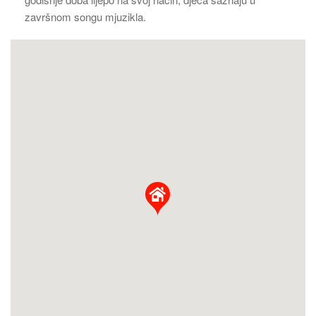
završnom songu mjuzikla.