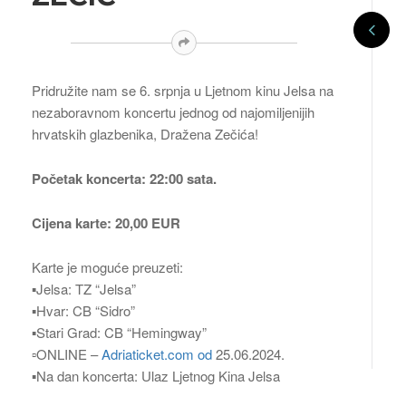
Pridružite nam se 6. srpnja u Ljetnom kinu Jelsa na
nezaboravnom koncertu jednog od najomiljenijih
hrvatskih glazbenika, Dražena Zečića!
Početak koncerta: 22:00 sata.
Cijena karte: 20,00 EUR
Karte je moguće preuzeti:
▪️Jelsa: TZ “Jelsa”
▪️Hvar: CB “Sidro”
▪️Stari Grad: CB “Hemingway”
▫️ONLINE –
Adriaticket.com od
25.06.2024.
▪️Na dan koncerta: Ulaz Ljetnog Kina Jelsa