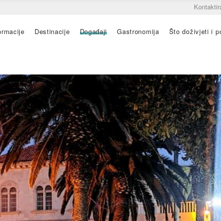
Kontaktir
ormacije
Destinacije
Događaji
Gastronomija
Što doživjeti i po