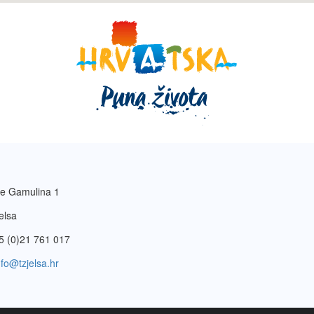
e Gamulina 1
elsa
5 (0)21 761 017
nfo@tzjelsa.hr