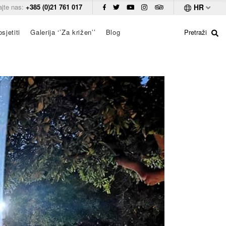
ajte nas:
+385 (0)21 761 017
HR
sjetiti
Galerija ‘’Za križen’’
Blog
Pretraži