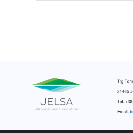
Trg Tom
21465 J
Tel: +38
Email:
i