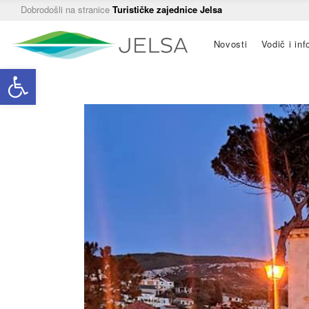
Dobrodošli na stranice
Turističke zajednice Jelsa
Main
Novosti
Vodič i inf
navigation
Open toolbar