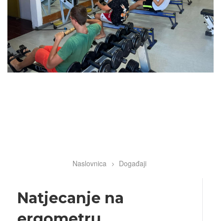
Naslovnica
Događaji
Breadcrumb
Natjecanje na
ergometru