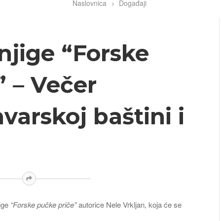
Naslovnica
Događaji
njige “Forske
” – Večer
arskoj baštini i
jige
“Forske pučke priče”
autorice Nele Vrkljan, koja će se