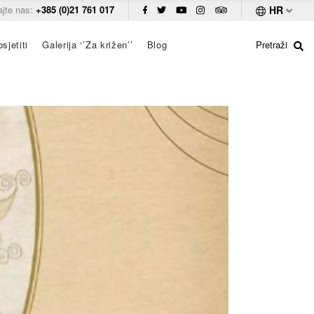
ajte nas:
+385 (0)21 761 017
HR
sjetiti
Galerija ‘’Za križen’’
Blog
Pretraži