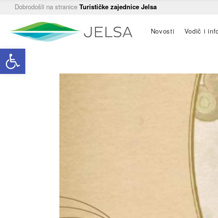
Dobrodošli na stranice
Turističke zajednice Jelsa
Main
Novosti
Vodič i inf
navigation
Open toolbar