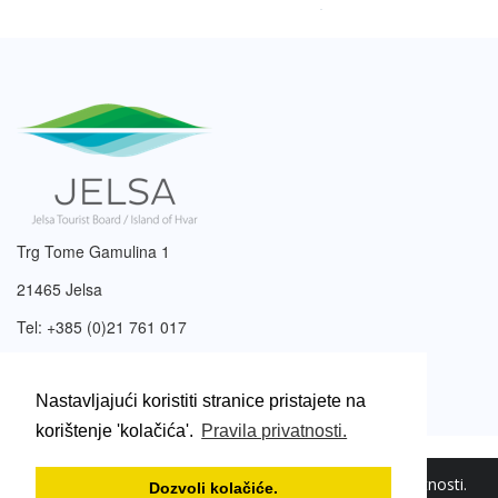
Trg Tome Gamulina 1
21465 Jelsa
Tel: +385 (0)21 761 017
Email:
info@tzjelsa.hr
Nastavljajući koristiti stranice pristajete na
korištenje 'kolačića'.
Pravila privatnosti.
2003. – 2026. © Turistička zajednica Jelsa.
Pravila privatnosti
.
Dozvoli kolačiće.