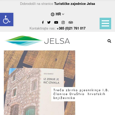
Dobrodošli na stranice
Turističke zajednice Jelsa
Open toolbar
HR
Kontaktirajte nas:
+385 (0)21 761 017