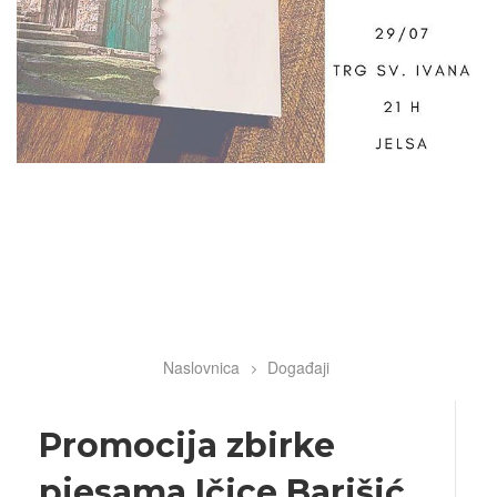
Naslovnica
Događaji
Breadcrumb
Promocija zbirke
pjesama Ičice Barišić