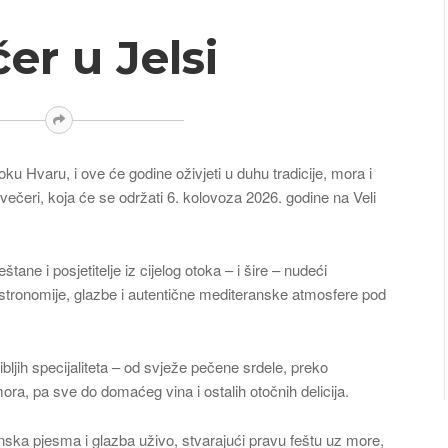
er u Jelsi
ku Hvaru, i ove će godine oživjeti u duhu tradicije, mora i
ečeri, koja će se održati 6. kolovoza 2026. godine na Veli
tane i posjetitelje iz cijelog otoka – i šire – nudeći
tronomije, glazbe i autentične mediteranske atmosfere pod
ribljih specijaliteta – od svježe pečene srdele, preko
ora, pa sve do domaćeg vina i ostalih otočnih delicija.
ska pjesma i glazba uživo, stvarajući pravu feštu uz more,