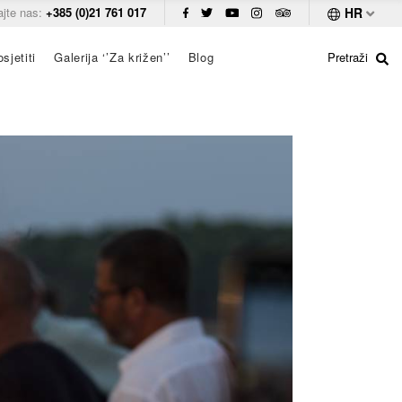
ajte nas:
+385 (0)21 761 017
HR
sjetiti
Galerija ‘’Za križen’’
Blog
Pretraži