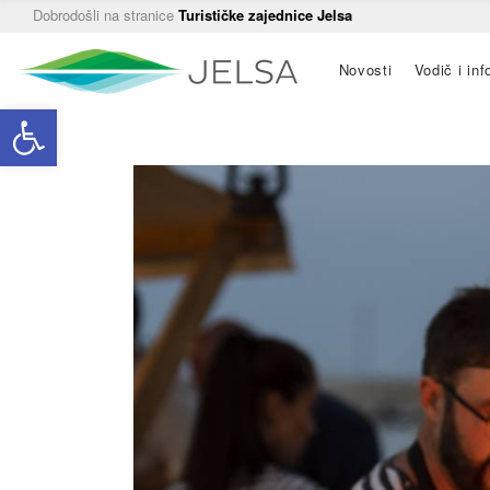
Dobrodošli na stranice
Turističke zajednice Jelsa
Main
Novosti
Vodič i inf
navigation
Open toolbar