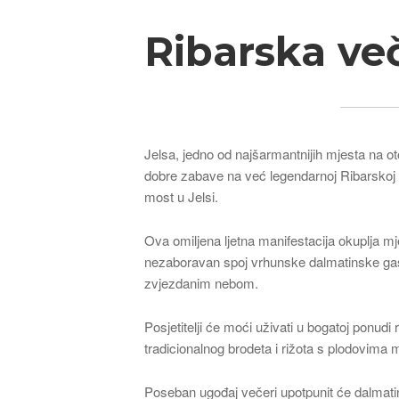
Ribarska več
Jelsa, jedno od najšarmantnijih mjesta na oto
dobre zabave na već legendarnoj Ribarskoj v
most u Jelsi.
Ova omiljena ljetna manifestacija okuplja mješ
nezaboravan spoj vrhunske dalmatinske gas
zvjezdanim nebom.
Posjetitelji će moći uživati u bogatoj ponudi 
tradicionalnog brodeta i rižota s plodovima m
Poseban ugođaj večeri upotpunit će dalmatin