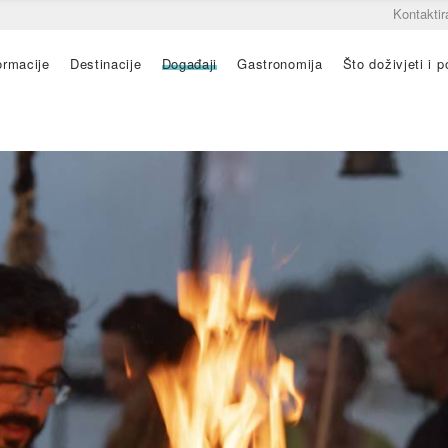
Kontaktir
ormacije
Destinacije
Događaji
Gastronomija
Što doživjeti i po