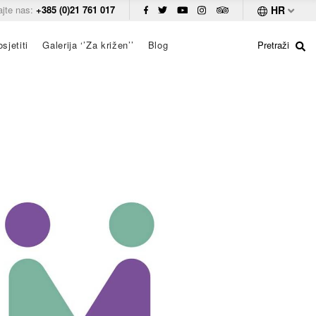
ajte nas:
+385 (0)21 761 017
HR
sjetiti
Galerija ‘’Za križen’’
Blog
Pretraži