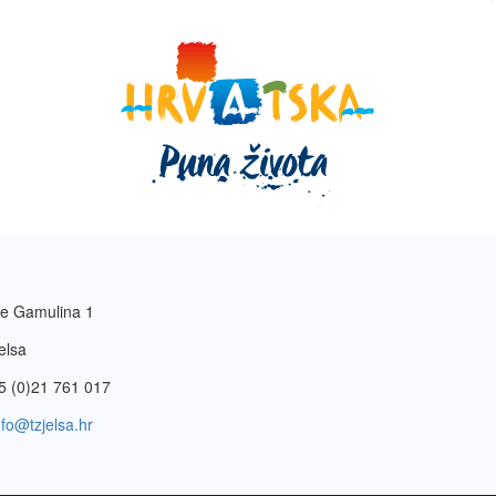
e Gamulina 1
elsa
5 (0)21 761 017
nfo@tzjelsa.hr