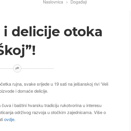
Naslovnica
Događaji
i delicije otoka
Škoj”!
etka rujna, svake srijede u 19 sati na jelšanskoj rivi ‘Veli
oizvode i domaće delicije.
čuva i baštini hvarsku tradiciju rukotvorina u interesu
oticanja održivog razvoja u otočkim zajednicama. Više o
ti
ovdje
.