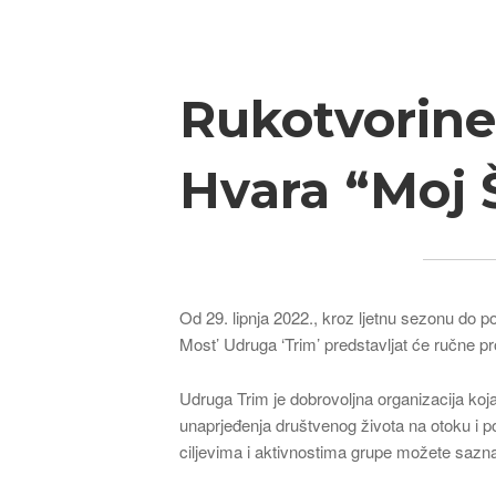
Breadcrumb
Rukotvorine 
Hvara “Moj 
Od 29. lipnja 2022., kroz ljetnu sezonu do poč
Most’ Udruga ‘Trim’ predstavljat će ručne pr
Udruga Trim je dobrovoljna organizacija koja 
unaprjeđenja društvenog života na otoku i p
ciljevima i aktivnostima grupe možete sazna