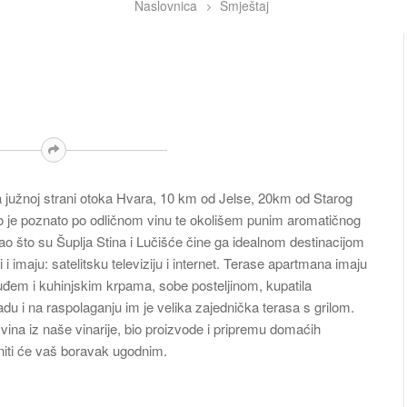
Naslovnica
Smještaj
 južnoj strani otoka Hvara, 10 km od Jelse, 20km od Starog
 je poznato po odličnom vinu te okolišem punim aromatičnog
kao što su Šuplja Stina i Lučišće čine ga idealnom destinacijom
i imaju: satelitsku televiziju i internet. Terase apartmana imaju
đem i kuhinjskim krpama, sobe posteljinom, kupatila
du i na raspolaganju im je velika zajednička terasa s grilom.
ina iz naše vinarije, bio proizvode i pripremu domaćih
initi će vaš boravak ugodnim.