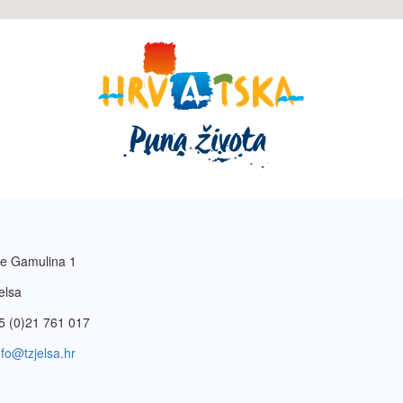
e Gamulina 1
elsa
5 (0)21 761 017
nfo@tzjelsa.hr