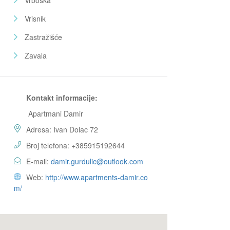
Vrboska
Vrisnik
Zastražišće
Zavala
Kontakt informacije:
Apartmani Damir
Adresa: Ivan Dolac 72
Broj telefona: +385915192644
E-mail:
damir.gurdulic@outlook.com
Web:
http://www.apartments-damir.co
m/