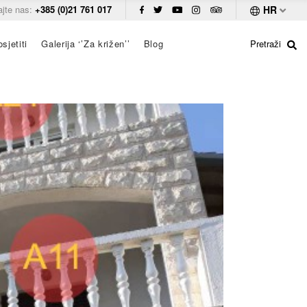
ajte nas:
+385 (0)21 761 017
HR
sjetiti
Galerija ‘’Za križen’’
Blog
Pretraži