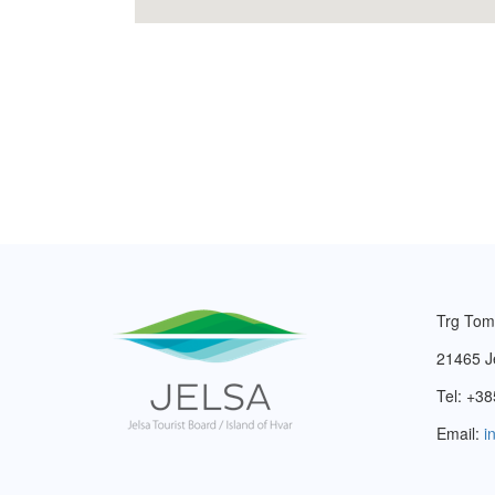
Trg Tom
21465 J
Tel: +38
Email:
i