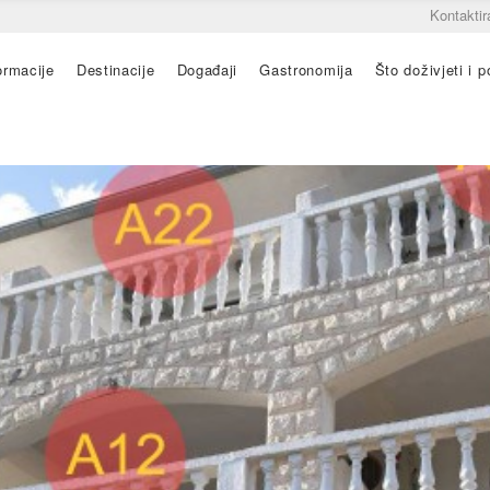
Kontaktir
ormacije
Destinacije
Događaji
Gastronomija
Što doživjeti i po