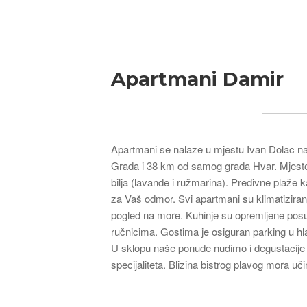
Breadcrumb
Apartmani Damir
Apartmani se nalaze u mjestu Ivan Dolac na
Grada i 38 km od samog grada Hvar. Mjesto
bilja (lavande i ružmarina). Predivne plaže 
za Vaš odmor. Svi apartmani su klimatizirani 
pogled na more. Kuhinje su opremljene posu
ručnicima. Gostima je osiguran parking u hla
U sklopu naše ponude nudimo i degustacije v
specijaliteta. Blizina bistrog plavog mora uč