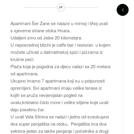
Apartmani Šer Zane se nalaze u mirnoj i tihoj uvali
s sjeverne strane otoka Hvara.
Udaljeni smo od Jelse 20 kilometara.
U neposrednoj blizini je caffe bar i restoran u kojem
možete uživati u dalmatinskoj spizi i pizzama iz
krušne peći.
Plaža koja je pogodna za djecu nalazi se 20 metara
od apartmana.
Ukupno imamo 7 apartmana koji su u potpunosti
opremljeni. Svi apartmani imaju velike terase iz
kojih se pruža nevjerojatan pogled na
uvalu,kristalno čisto more i velike stijene koje uvali
daju posebnu čar.
U uvali Vela Stiniva se nalazi i jedno od sveukupno
dva super penjališta na otoku. Penjališta ima dva
sektora-jedan za lakše penjanje i početnike a drugi