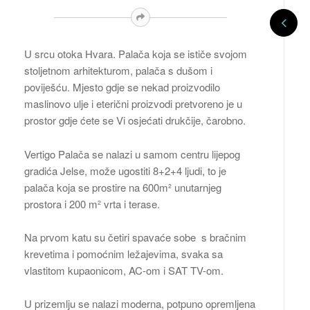
U srcu otoka Hvara. Palača koja se ističe svojom
stoljetnom arhitekturom, palača s dušom i
poviješću. Mjesto gdje se nekad proizvodilo
maslinovo ulje i eterični proizvodi pretvoreno je u
prostor gdje ćete se Vi osjećati drukčije, čarobno.
Vertigo Palača se nalazi u samom centru lijepog
gradića Jelse, može ugostiti 8+2+4 ljudi, to je
palača koja se prostire na 600m² unutarnjeg
prostora i 200 m² vrta i terase.
Na prvom katu su četiri spavaće sobe s bračnim
krevetima i pomoćnim ležajevima, svaka sa
vlastitom kupaonicom, AC-om i SAT TV-om.
U prizemlju se nalazi moderna, potpuno opremljena