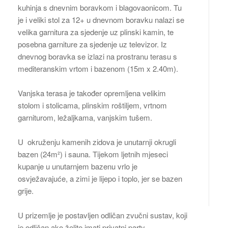
kuhinja s dnevnim boravkom i blagovaonicom. Tu
je i veliki stol za 12+ u dnevnom boravku nalazi se
velika garnitura za sjedenje uz plinski kamin, te
posebna garniture za sjedenje uz televizor. Iz
dnevnog boravka se izlazi na prostranu terasu s
mediteranskim vrtom i bazenom (15m x 2.40m).
Vanjska terasa je također opremljena velikim
stolom i stolicama, plinskim roštiljem, vrtnom
garniturom, ležaljkama, vanjskim tušem.
U okruženju kamenih zidova je unutarnji okrugli
bazen (24m²) i sauna. Tijekom ljetnih mjeseci
kupanje u unutarnjem bazenu vrlo je
osvježavajuće, a zimi je lijepo i toplo, jer se bazen
grije.
U prizemlje je postavljen odličan zvučni sustav, koji
je odličan ako želite imati privatni party.