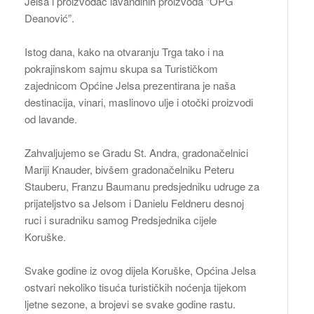
Jelsa i proizvođač lavandinih proizvoda “OPG
Deanović”.
Istog dana, kako na otvaranju Trga tako i na
pokrajinskom sajmu skupa sa Turističkom
zajednicom Općine Jelsa prezentirana je naša
destinacija, vinari, maslinovo ulje i otočki proizvodi
od lavande.
Zahvaljujemo se Gradu St. Andra, gradonačelnici
Mariji Knauder, bivšem gradonačelniku Peteru
Stauberu, Franzu Baumanu predsjedniku udruge za
prijateljstvo sa Jelsom i Danielu Feldneru desnoj
ruci i suradniku samog Predsjednika cijele
Koruške.
Svake godine iz ovog dijela Koruške, Općina Jelsa
ostvari nekoliko tisuća turističkih noćenja tijekom
ljetne sezone, a brojevi se svake godine rastu.