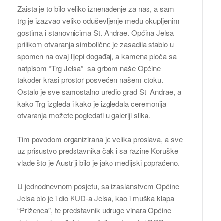
Zaista je to bilo veliko iznenađenje za nas, a sam
trg je izazvao veliko oduševljenje među okupljenim
gostima i stanovnicima St. Andrae. Općina Jelsa
prilikom otvaranja simbolično je zasadila stablo u
spomen na ovaj lijepi događaj, a kamena ploča sa
natpisom “Trg Jelsa” sa grbom naše Općine
također krasi prostor posvećen našem otoku.
Ostalo je sve samostalno uredio grad St. Andrae, a
kako Trg izgleda i kako je izgledala ceremonija
otvaranja možete pogledati u galeriji slika.
Tim povodom organizirana je velika proslava, a sve
uz prisustvo predstavnika čak i sa razine Koruške
vlade što je Austriji bilo je jako medijski popraćeno.
U jednodnevnom posjetu, sa izaslanstvom Općine
Jelsa bio je i dio KUD-a Jelsa, kao i muška klapa
“Priženca”, te predstavnik udruge vinara Općine