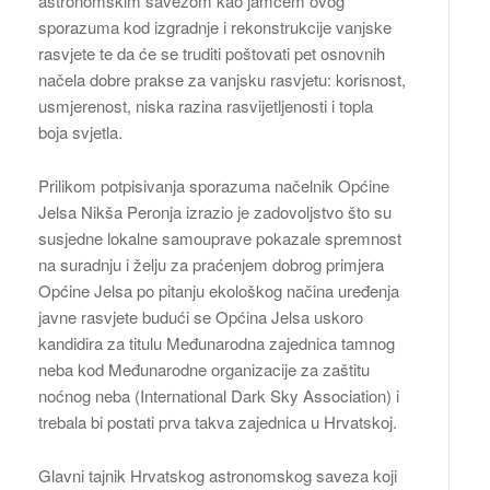
astronomskim savezom kao jamcem ovog
sporazuma kod izgradnje i rekonstrukcije vanjske
rasvjete te da će se truditi poštovati pet osnovnih
načela dobre prakse za vanjsku rasvjetu: korisnost,
usmjerenost, niska razina rasvijetljenosti i topla
boja svjetla.
Prilikom potpisivanja sporazuma načelnik Općine
Jelsa Nikša Peronja izrazio je zadovoljstvo što su
susjedne lokalne samouprave pokazale spremnost
na suradnju i želju za praćenjem dobrog primjera
Općine Jelsa po pitanju ekološkog načina uređenja
javne rasvjete budući se Općina Jelsa uskoro
kandidira za titulu Međunarodna zajednica tamnog
neba kod Međunarodne organizacije za zaštitu
noćnog neba (International Dark Sky Association) i
trebala bi postati prva takva zajednica u Hrvatskoj.
Glavni tajnik Hrvatskog astronomskog saveza koji