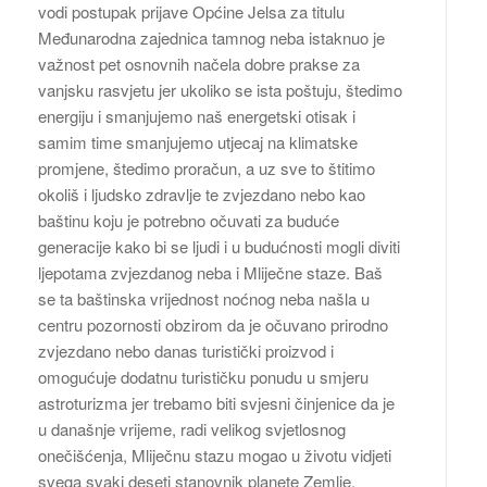
vodi postupak prijave Općine Jelsa za titulu
Međunarodna zajednica tamnog neba istaknuo je
važnost pet osnovnih načela dobre prakse za
vanjsku rasvjetu jer ukoliko se ista poštuju, štedimo
energiju i smanjujemo naš energetski otisak i
samim time smanjujemo utjecaj na klimatske
promjene, štedimo proračun, a uz sve to štitimo
okoliš i ljudsko zdravlje te zvjezdano nebo kao
baštinu koju je potrebno očuvati za buduće
generacije kako bi se ljudi i u budućnosti mogli diviti
ljepotama zvjezdanog neba i Mliječne staze. Baš
se ta baštinska vrijednost noćnog neba našla u
centru pozornosti obzirom da je očuvano prirodno
zvjezdano nebo danas turistički proizvod i
omogućuje dodatnu turističku ponudu u smjeru
astroturizma jer trebamo biti svjesni činjenice da je
u današnje vrijeme, radi velikog svjetlosnog
onečišćenja, Mliječnu stazu mogao u životu vidjeti
svega svaki deseti stanovnik planete Zemlje.