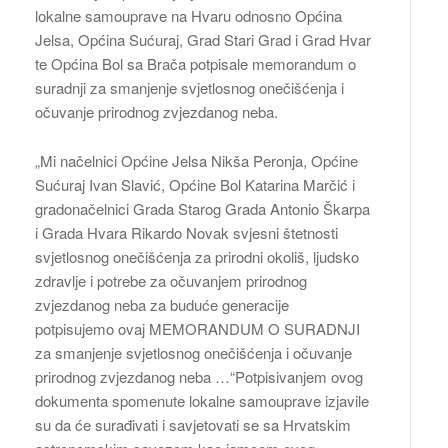
lokalne samouprave na Hvaru odnosno Općina
Jelsa, Općina Sućuraj, Grad Stari Grad i Grad Hvar
te Općina Bol sa Brača potpisale memorandum o
suradnji za smanjenje svjetlosnog onečišćenja i
očuvanje prirodnog zvjezdanog neba.
„Mi načelnici Općine Jelsa Nikša Peronja, Općine
Sućuraj Ivan Slavić, Općine Bol Katarina Marčić i
gradonačelnici Grada Starog Grada Antonio Škarpa
i Grada Hvara Rikardo Novak svjesni štetnosti
svjetlosnog onečišćenja za prirodni okoliš, ljudsko
zdravlje i potrebe za očuvanjem prirodnog
zvjezdanog neba za buduće generacije
potpisujemo ovaj MEMORANDUM O SURADNJI
za smanjenje svjetlosnog onečišćenja i očuvanje
prirodnog zvjezdanog neba …“Potpisivanjem ovog
dokumenta spomenute lokalne samouprave izjavile
su da će surađivati i savjetovati se sa Hrvatskim