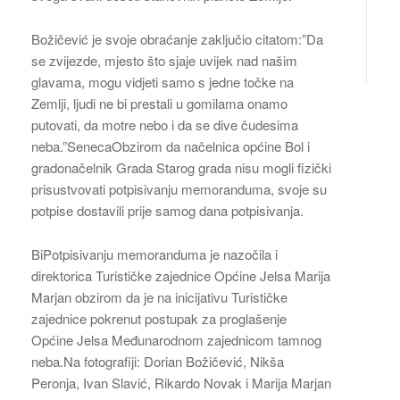
Božičević je svoje obraćanje zaključio citatom:”Da
se zvijezde, mjesto što sjaje uvijek nad našim
glavama, mogu vidjeti samo s jedne točke na
Zemlji, ljudi ne bi prestali u gomilama onamo
putovati, da motre nebo i da se dive čudesima
neba.”SenecaObzirom da načelnica općine Bol i
gradonačelnik Grada Starog grada nisu mogli fizički
prisustvovati potpisivanju memoranduma, svoje su
potpise dostavili prije samog dana potpisivanja.
BiPotpisivanju memoranduma je nazočila i
direktorica Turističke zajednice Općine Jelsa Marija
Marjan obzirom da je na inicijativu Turističke
zajednice pokrenut postupak za proglašenje
Općine Jelsa Međunarodnom zajednicom tamnog
neba.Na fotografiji: Dorian Božičević, Nikša
Peronja, Ivan Slavić, Rikardo Novak i Marija Marjan