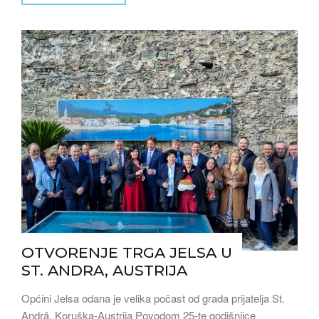
OTVORENJE TRGA JELSA U
ST. ANDRA, AUSTRIJA
Općini Jelsa odana je velika počast od grada prijatelja St.
Andrä, Koruška-Austrija Povodom 25-te godišnjice