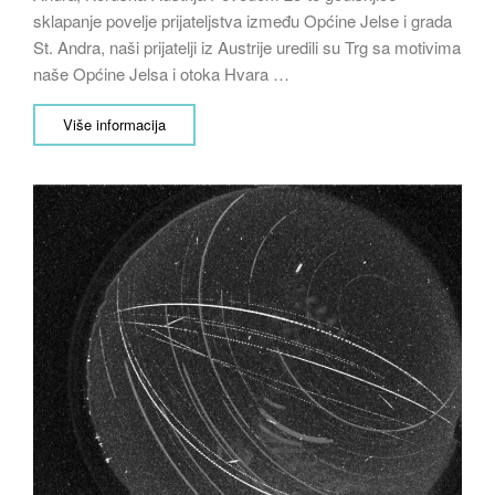
sklapanje povelje prijateljstva između Općine Jelse i grada
St. Andra, naši prijatelji iz Austrije uredili su Trg sa motivima
naše Općine Jelsa i otoka Hvara …
Više informacija