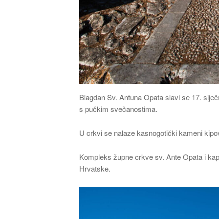
Blagdan Sv. Antuna Opata slavi se 17. siječ
s pučkim svečanostima.
U crkvi se nalaze kasnogotički kameni kipovi
Kompleks župne crkve sv. Ante Opata i kape
Hrvatske.