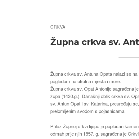
Breadcrumb
CRKVA
Župna crkva sv. Ant
Župna crkva sv. Antuna Opata nalazi se na u
pogledom na okolna mjesta i more.
Župna crkva sv. Opat Antonije sagrađena je 
župa (1430.g.). Današnji oblik crkva sv. Op
sv. Antun Opat i sv. Katarina, preuređuju s
prelomljenim svodom s pojasnicama.
Prilaz Župnoj crkvi lijepo je popločan kame
odmah prije njih 1857. g. sagrađena je Crkvi