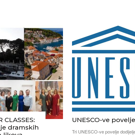
 CLASSES:
UNESCO-ve povelj
nje dramskih
Tri UNESCO-ve povelje dodijelj
 likova