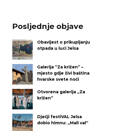
Posljednje objave
Obavijest o prikupljanju
otpada u luci Jelsa
Galerija ”Za križen” –
mjesto gdje živi baština
hvarske svete noći
Otvorena galerija „Za
križen”
Dječji festiVAL Jelsa
dobio himnu: „Mali val“