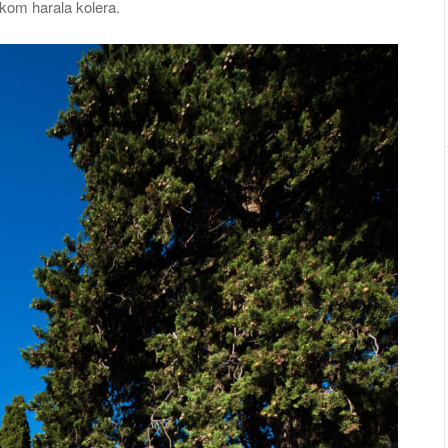
okom harala kolera.