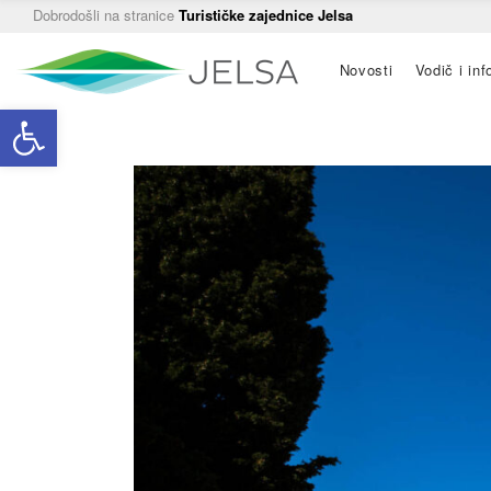
Dobrodošli na stranice
Turističke zajednice Jelsa
Main
Novosti
Vodič i inf
navigation
Open toolbar