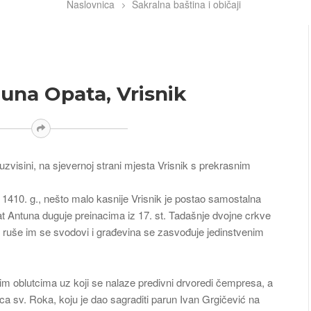
Naslovnica
Sakralna baština i običaji
una Opata, Vrisnik
zvisini, na sjevernoj strani mjesta Vrisnik s prekrasnim
1410. g., nešto malo kasnije Vrisnik je postao samostalna
at Antuna duguje preinacima iz 17. st. Tadašnje dvojne crkve
e, ruše im se svodovi i građevina se zasvođuje jedinstvenim
nim oblutcima uz koji se nalaze predivni drvoredi čempresa, a
ca sv. Roka, koju je dao sagraditi parun Ivan Grgičević na