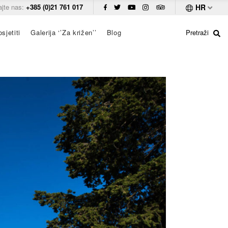
ajte nas:
+385 (0)21 761 017
HR
sjetiti
Galerija ‘’Za križen’’
Blog
Pretraži