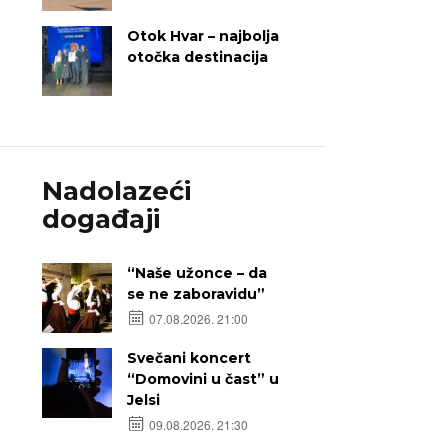
Otok Hvar – najbolja
otočka destinacija
Nadolazeći
događaji
“Naše užonce – da
se ne zaboravidu”
07.08.2026. 21:00
Svečani koncert
“Domovini u čast” u
Jelsi
09.08.2026. 21:30