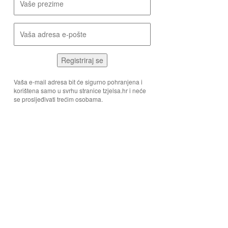
Registriraj se
Vaša e-mail adresa bit će sigurno pohranjena i
korištena samo u svrhu stranice tzjelsa.hr i neće
se prosljeđivati trećim osobama.