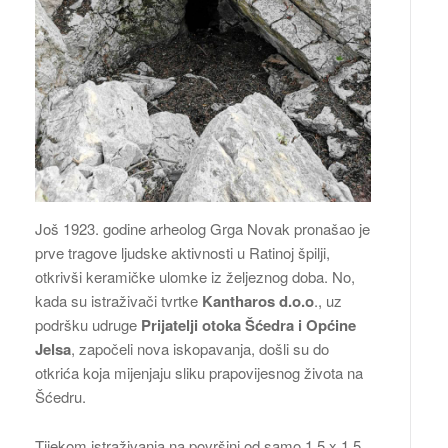
Još 1923. godine arheolog Grga Novak pronašao je
prve tragove ljudske aktivnosti u Ratinoj špilji,
otkrivši keramičke ulomke iz željeznog doba. No,
kada su istraživači tvrtke
Kantharos d.o.o
., uz
podršku udruge
Prijatelji otoka Šćedra i Općine
Jelsa
, započeli nova iskopavanja, došli su do
otkrića koja mijenjaju sliku prapovijesnog života na
Šćedru.
Tijekom istraživanja na površini od samo 1,5 x 1,5