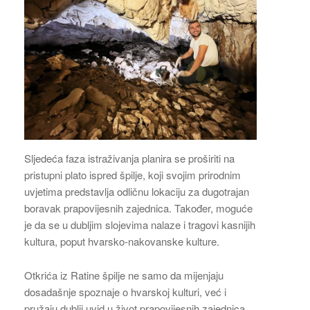
Sljedeća faza istraživanja planira se proširiti na
pristupni plato ispred špilje, koji svojim prirodnim
uvjetima predstavlja odličnu lokaciju za dugotrajan
boravak prapovijesnih zajednica. Također, moguće
je da se u dubljim slojevima nalaze i tragovi kasnijih
kultura, poput hvarsko-nakovanske kulture.
Otkrića iz Ratine špilje ne samo da mijenjaju
dosadašnje spoznaje o hvarskoj kulturi, već i
pružaju dublji uvid u život prapovijesnih zajednica