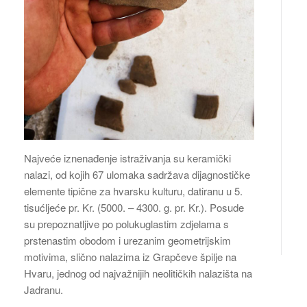
Najveće iznenađenje istraživanja su keramički
nalazi, od kojih 67 ulomaka sadržava dijagnostičke
elemente tipične za hvarsku kulturu, datiranu u 5.
tisućljeće pr. Kr. (5000. – 4300. g. pr. Kr.). Posude
su prepoznatljive po polukuglastim zdjelama s
prstenastim obodom i urezanim geometrijskim
motivima, slično nalazima iz Grapčeve špilje na
Hvaru, jednog od najvažnijih neolitičkih nalazišta na
Jadranu.