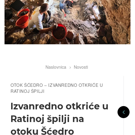
Naslovnica
Novosti
Breadcrumb
OTOK ŠĆEDRO – IZVANREDNO OTKRIĆE U
RATINOJ ŠPILJI
Izvanredno otkriće u
Ratinoj špilji na
otoku Šćedro