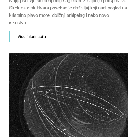
Najljepši svjetski arhipelag sagledan iz najbolje perspektive.
Skok na otok Hvara poseban je doživljaj koji nudi pogled na
kristalno plavo more, obližnji arhipelag i neko novo
iskustvo.
Više informacija