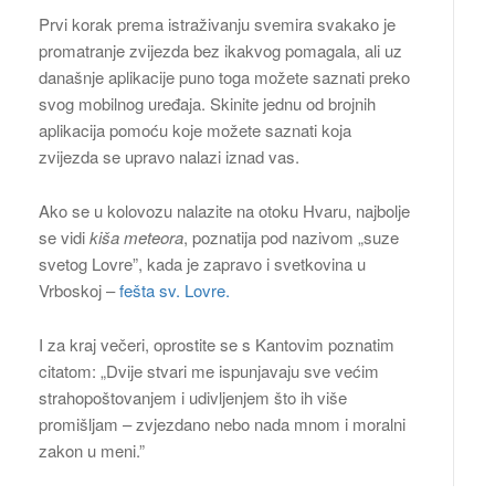
Prvi korak prema istraživanju svemira svakako je
promatranje zvijezda bez ikakvog pomagala, ali uz
današnje aplikacije puno toga možete saznati preko
svog mobilnog uređaja. Skinite jednu od brojnih
aplikacija pomoću koje možete saznati koja
zvijezda se upravo nalazi iznad vas.
Ako se u kolovozu nalazite na otoku Hvaru, najbolje
se vidi
kiša meteora
, poznatija pod nazivom „suze
svetog Lovre”, kada je zapravo i svetkovina u
Vrboskoj –
fešta sv. Lovre.
I za kraj večeri, oprostite se s Kantovim poznatim
citatom: „Dvije stvari me ispunjavaju sve većim
strahopoštovanjem i udivljenjem što ih više
promišljam – zvjezdano nebo nada mnom i moralni
zakon u meni.”