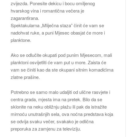
zvijezda. Ponesite dekicu i bocu omiljenog
hvarskog vina i romantična večera je
zagarantirana.
Spektakularna „Mliječna staza” činit će vam se
nadohvat ruke, a puni Mjesec obasjat će more i
planktone.
Ako se odlučite okupati pod punim Mjesecom, mali
planktoni osvijetliti će vam put u more. Zaista će
vam se činiti kao da ste okupani sitnim komadićima
zlatne prašine.
Potrebno se samo malo udaljiti od ulične rasvjete i
centra grada, mjesta ima na pretek. Bilo da se
sklonite na neku obližnju plažu ili pak da istražite
mirnoću unutrašnjih sela, ova noćna predstava koja
se odvija svaku večer, svakako je odlična
preporuka za zamjenu za televiziju.