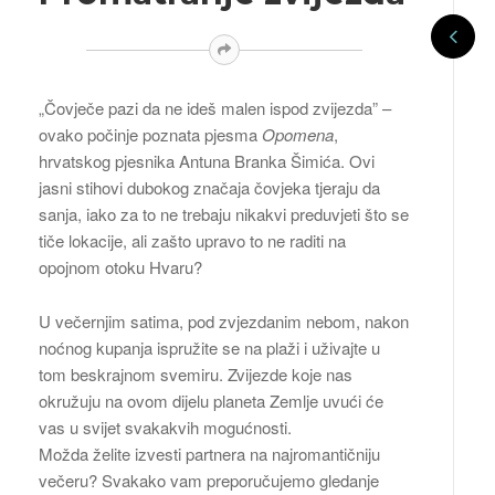
„Čovječe pazi da ne ideš malen ispod zvijezda” –
ovako počinje poznata pjesma
Opomena
,
hrvatskog pjesnika Antuna Branka Šimića. Ovi
jasni stihovi dubokog značaja čovjeka tjeraju da
sanja, iako za to ne trebaju nikakvi preduvjeti što se
tiče lokacije, ali zašto upravo to ne raditi na
opojnom otoku Hvaru?
U večernjim satima, pod zvjezdanim nebom, nakon
noćnog kupanja ispružite se na plaži i uživajte u
tom beskrajnom svemiru. Zvijezde koje nas
okružuju na ovom dijelu planeta Zemlje uvući će
vas u svijet svakakvih mogućnosti.
Možda želite izvesti partnera na najromantičniju
večeru? Svakako vam preporučujemo gledanje