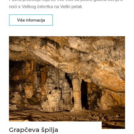
noći s Velikog četvrtka na Veliki petak
Više informacija
Grapčeva špilja