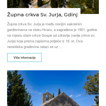
Župna crkva Sv. Jurja, Gdinj
Župna crkva Sv. Jurja je među novijim sakralnim
garđevinama na otoku Hvaru, a sagrađena je 1901. godine
na mjestu stare crkve Gospe od zdravlja (ranije crkve sv.
Jurja) koja prema zapisima potječe iz 16. st. Ova
neostilska građevina nalazi se uz …
Više informacija