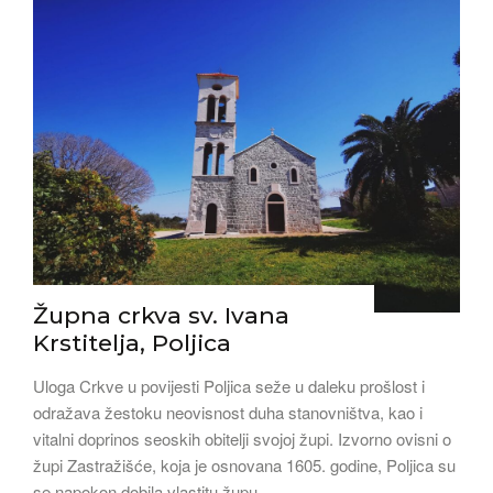
Župna crkva sv. Ivana
Krstitelja, Poljica
Uloga Crkve u povijesti Poljica seže u daleku prošlost i
odražava žestoku neovisnost duha stanovništva, kao i
vitalni doprinos seoskih obitelji svojoj župi. Izvorno ovisni o
župi Zastražišće, koja je osnovana 1605. godine, Poljica su
se napokon dobila vlastitu župu …