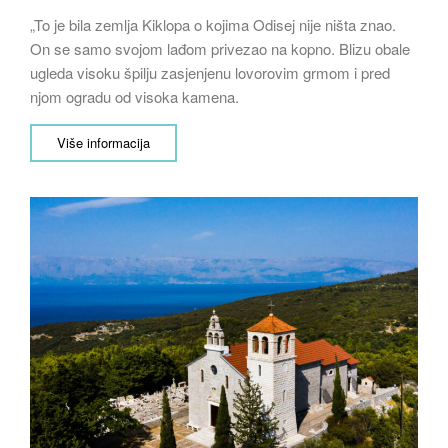
„To je bila zemlja Kiklopa o kojima Odisej nije ništa znao.
On se samo svojom lađom privezao na kopno. Blizu obale
ugleda visoku špilju zasjenjenu lovorovim grmom i pred
njom ogradu od visoka kamena.
Više informacija