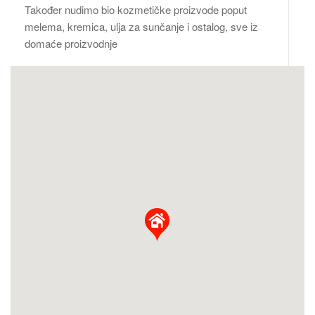
Također nudimo bio kozmetičke proizvode poput
melema, kremica, ulja za sunčanje i ostalog, sve iz
domaće proizvodnje