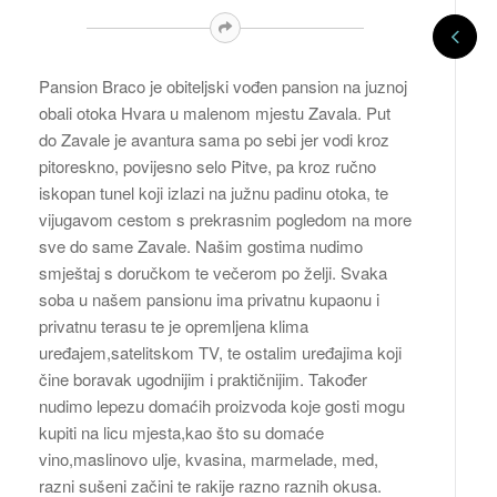
Pansion Braco je obiteljski vođen pansion na juznoj
obali otoka Hvara u malenom mjestu Zavala. Put
do Zavale je avantura sama po sebi jer vodi kroz
pitoreskno, povijesno selo Pitve, pa kroz ručno
iskopan tunel koji izlazi na južnu padinu otoka, te
vijugavom cestom s prekrasnim pogledom na more
sve do same Zavale. Našim gostima nudimo
smještaj s doručkom te večerom po želji. Svaka
soba u našem pansionu ima privatnu kupaonu i
privatnu terasu te je opremljena klima
uređajem,satelitskom TV, te ostalim uređajima koji
čine boravak ugodnijim i praktičnijim. Također
nudimo lepezu domaćih proizvoda koje gosti mogu
kupiti na licu mjesta,kao što su domaće
vino,maslinovo ulje, kvasina, marmelade, med,
razni sušeni začini te rakije razno raznih okusa.