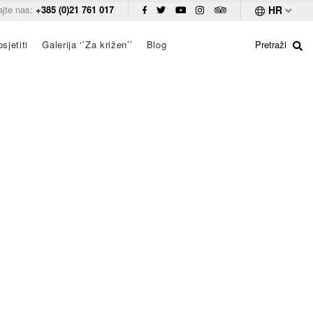
ajte nas:
+385 (0)21 761 017
HR
sjetiti
Galerija ‘’Za križen’’
Blog
Pretraži