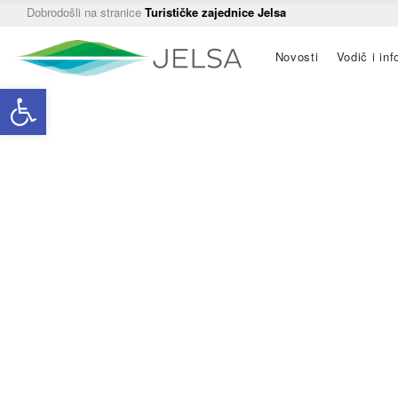
Dobrodošli na stranice
Turističke zajednice Jelsa
Main
Novosti
Vodič i inf
navigation
Open toolbar