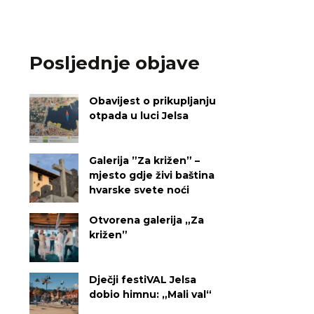
Posljednje objave
Obavijest o prikupljanju
otpada u luci Jelsa
Galerija ”Za križen” –
mjesto gdje živi baština
hvarske svete noći
Otvorena galerija „Za
križen”
Dječji festiVAL Jelsa
dobio himnu: „Mali val“