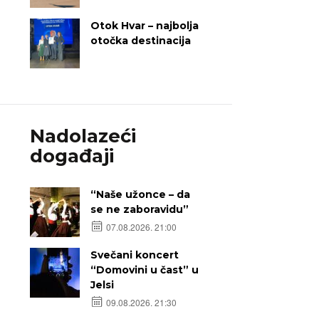
Otok Hvar – najbolja
otočka destinacija
Nadolazeći
događaji
“Naše užonce – da
se ne zaboravidu”
07.08.2026. 21:00
Svečani koncert
“Domovini u čast” u
Jelsi
09.08.2026. 21:30