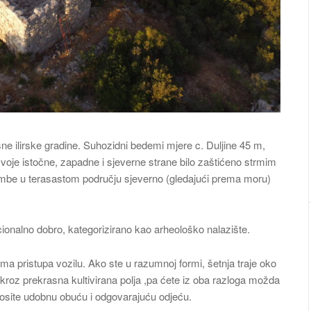
ne ilirske gradine. Suhozidni bedemi mjere c. Duljine 45 m,
 svoje istočne, zapadne i sjeverne strane bilo zaštićeno strmim
mbe u terasastom području sjeverno (gledajući prema moru)
cionalno dobro, kategorizirano kao arheološko nalazište.
nema pristupa vozilu. Ako ste u razumnoj formi, šetnja traje oko
kroz prekrasna kultivirana polja ,pa ćete iz oba razloga možda
 nosite udobnu obuću i odgovarajuću odjeću.