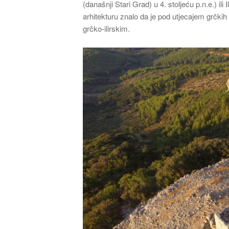
(današnji Stari Grad) u 4. stoljeću p.n.e.) ili I
arhitekturu znalo da je pod utjecajem grčkih s
grčko-ilirskim.