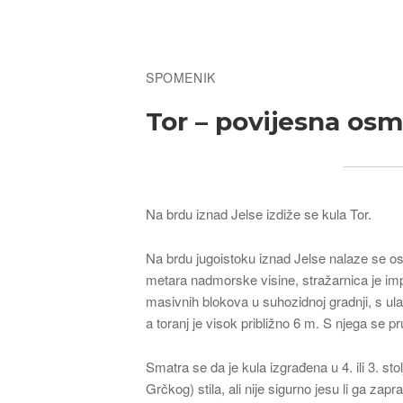
Breadcrumb
SPOMENIK
Tor – povijesna os
Na brdu iznad Jelse izdiže se kula Tor.
Na brdu jugoistoku iznad Jelse nalaze se ostac
metara nadmorske visine, stražarnica je im
masivnih blokova u suhozidnoj gradnji, s ul
a toranj je visok približno 6 m. S njega se 
Smatra se da je kula izgrađena u 4. ili 3. stol
Grčkog) stila, ali nije sigurno jesu li ga zap