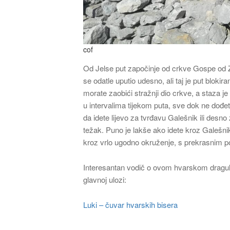
cof
Od Jelse put započinje od crkve Gospe od Zd
se odatle uputio udesno, ali taj je put blok
morate zaobići stražnji dio crkve, a staz
u intervalima tijekom puta, sve dok ne dođ
da idete lijevo za tvrđavu Galešnik ili desno 
težak. Puno je lakše ako idete kroz Galešnik
kroz vrlo ugodno okruženje, s prekrasnim 
Interesantan vodič o ovom hvarskom dragul
glavnoj ulozi:
Luki – čuvar hvarskih bisera