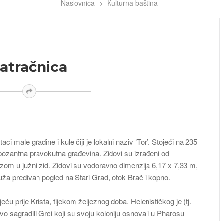
Naslovnica
Kulturna baština
matračnica
i male gradine i kule čiji je lokalni naziv ‘Tor’. Stojeći na 235
pozantna pravokutna građevina. Zidovi su izrađeni od
azom u južni zid. Zidovi su vodoravno dimenzija 6,17 x 7,33 m,
pruža predivan pogled na Stari Grad, otok Brač i kopno.
jeću prije Krista, tijekom željeznog doba. Helenističkog je (tj.
ravo sagradili Grci koji su svoju koloniju osnovali u Pharosu