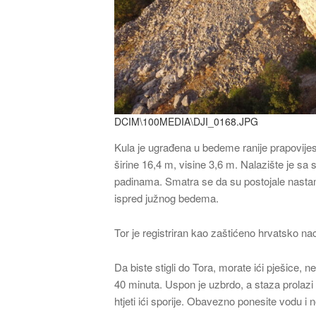
DCIM\100MEDIA\DJI_0168.JPG
Kula je ugrađena u bedeme ranije prapovijes
širine 16,4 m, visine 3,6 m. Nalazište je sa
padinama. Smatra se da su postojale nasta
ispred južnog bedema.
Tor je registriran kao zaštićeno hrvatsko na
Da biste stigli do Tora, morate ići pješice, 
40 minuta. Uspon je uzbrdo, a staza prolazi 
htjeti ići sporije. Obavezno ponesite vodu i