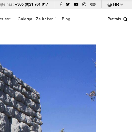
ajte nas:
+385 (0)21 761 017
HR
sjetiti
Galerija ‘’Za križen’’
Blog
Pretraži