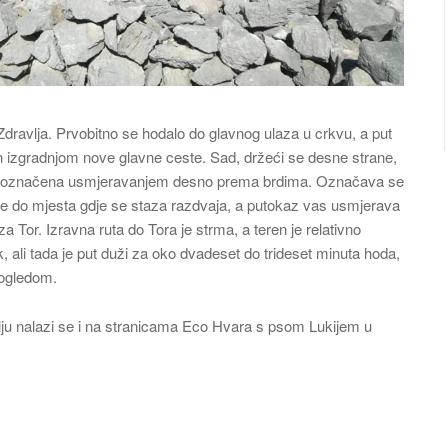
ravlja. Prvobitno se hodalo do glavnog ulaza u crkvu, a put
iran izgradnjom nove glavne ceste. Sad, držeći se desne strane,
a je označena usmjeravanjem desno prema brdima. Označava se
ete do mjesta gdje se staza razdvaja, a putokaz vas usmjerava
za Tor. Izravna ruta do Tora je strma, a teren je relativno
, ali tada je put duži za oko dvadeset do trideset minuta hoda,
pogledom.
ju nalazi se i na stranicama Eco Hvara s psom Lukijem u