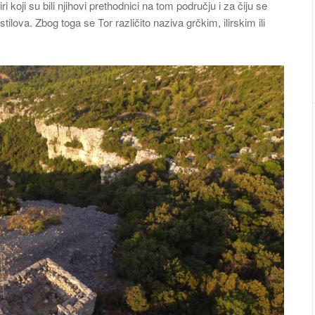
liri koji su bili njihovi prethodnici na tom području i za čiju se
tilova. Zbog toga se Tor različito naziva grčkim, ilirskim ili