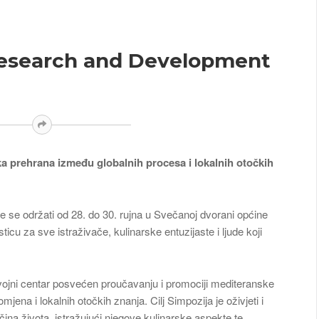
Research and Development
a prehrana između globalnih procesa i lokalnih otočkih
e se održati od 28. do 30. rujna u Svečanoj dvorani općine
icu za sve istraživače, kulinarske entuzijaste i ljude koji
zvojni centar posvećen proučavanju i promociji mediteranske
jena i lokalnih otočkih znanja. Cilj Simpozija je oživjeti i
čina života, istražujući njegove kulinarske aspekte te