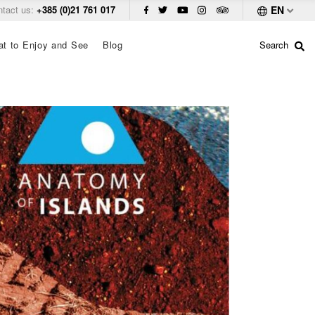
ntact us:
+385 (0)21 761 017
EN
t to Enjoy and See
Blog
Search