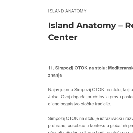
ISLAND ANATOMY
Island Anatomy – 
Center
11. Simpozij OTOK na stolu: Mediteransk
znanja
Najavljujemo Simpozij OTOK na stolu, koji ć
Jelsa. Ovaj događaj predstavlja pravu poslast
cijene bogatstvo otočke tradicije.
Simpozij OTOK na stolu je istraživački i ra
prehrane, posebice u kontekstu globalnih prom
očuvati vrijednu kulturnu baštinu otočkog na